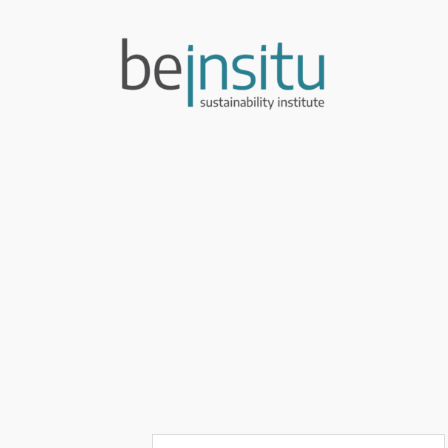
İçeriğe
geç